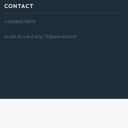
CONTACT
+33680074974
ecole.du.val.d.arly.73@wanadoo.fr