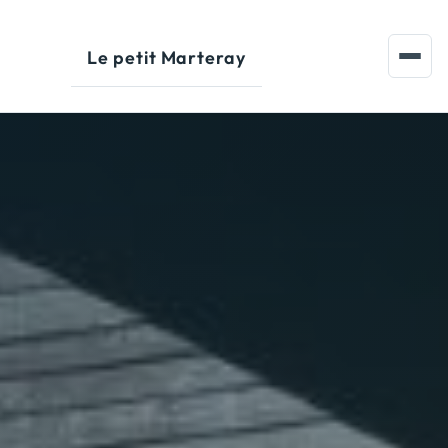
Aller au contenu principal
Le petit Marteray